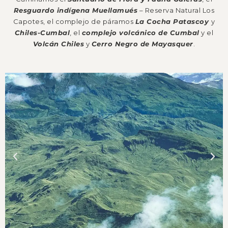
Resguardo indígena Muellamués
– Reserva Natural Los
Capotes, el complejo de páramos
La Cocha Patascoy
y
Chiles-Cumbal
, el
complejo volcánico de Cumba
l
y el
Volcán Chiles
y
Cerro Negro de Mayasquer
.