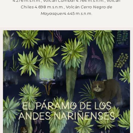
4.276 m.s.n.m., Volcán
Cumbal
4.764 m.s.n.m., Volcán
Chiles
4.698 m.s.n.m., Volcán
Cerro Negro de
Mayasquer
4.445 m.s.n.m.