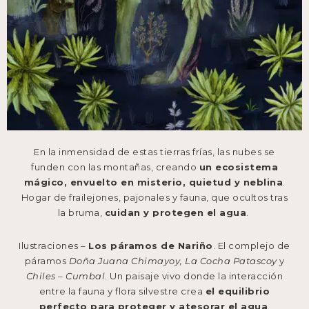
En la inmensidad de estas tierras frías, las nubes se
funden con las montañas, creando
un ecosistema
mágico, envuelto en misterio, quietud y neblina
.
Hogar de frailejones, pajonales y fauna, que ocultos tras
la bruma,
cuidan y protegen el agua
.
Ilustraciones –
Los páramos de Nariño
. El complejo de
páramos
Doña Juana Chimayoy, La Cocha Patascoy
y
Chiles – Cumbal
. Un paisaje vivo donde la interacción
entre la fauna y flora silvestre crea
el equilibrio
perfecto para proteger y atesorar el agua
.