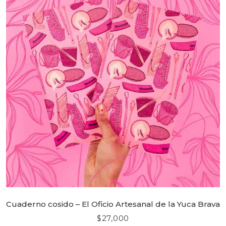
Cuaderno cosido – El Oficio Artesanal de la Yuca Brava
$
27,000