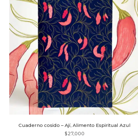
Cuaderno cosido – Ají, Alimento Espiritual Azul
$
27,000