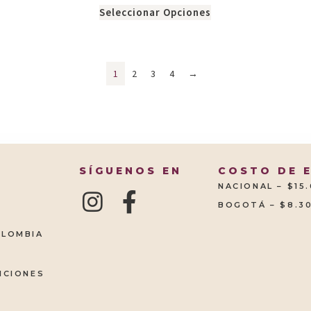
Seleccionar Opciones
1
2
3
4
→
SÍGUENOS EN
COSTO DE 
NACIONAL – $15
BOGOTÁ – $8.3
OLOMBIA
ICIONES