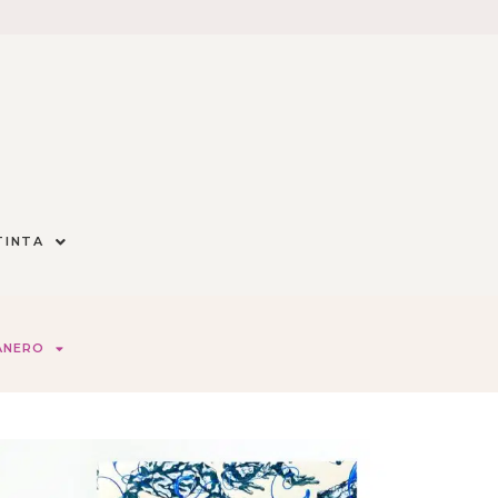
TINTA
ANERO