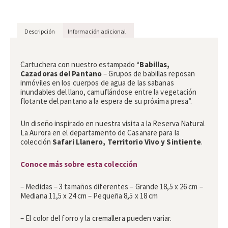
Descripción
Información adicional
Descripción
Cartuchera con nuestro estampado “
Babillas,
Cazadoras del Pantano
– Grupos de babillas reposan
inmóviles en los cuerpos de agua de las sabanas
inundables del llano, camuflándose entre la vegetación
flotante del pantano a la espera de su próxima presa”.
Un diseño inspirado en nuestra visita a la Reserva Natural
La Aurora en el departamento de Casanare para la
colección
Safari Llanero, Territorio Vivo y Sintiente
.
Conoce más sobre esta colección
– Medidas – 3 tamaños diferentes – Grande 18,5 x 26 cm –
Mediana 11,5 x 24 cm – Pequeña 8,5 x 18 cm
– El color del forro y la cremallera pueden variar.