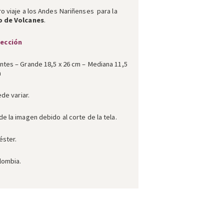
o viaje a los Andes Nariñenses para la
o de Volcanes
.
lección
ntes – Grande 18,5 x 26 cm – Mediana 11,5
m
ede variar.
e la imagen debido al corte de la tela.
éster.
lombia.