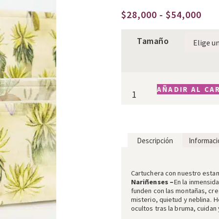
$
28,000
-
$
54,000
Tamaño
AÑADIR AL CA
Descripción
Informaci
Descripción
Cartuchera
con nuestro est
Nariñenses –
En la inmensida
funden con las montañas, cr
misterio, quietud y neblina. H
ocultos tras la bruma, cuidan 