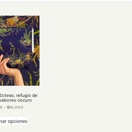
Zoteas, refugio de
sabores oscuro
00
-
$
54,000
nar opciones