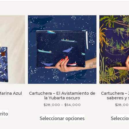
arina Azul
Cartuchera – El Avistamiento de
Cartuchera – 
la Yubarta oscuro
saberes y 
$
28,000
-
$
54,000
$
28,0
rito
Seleccionar opciones
Seleccio