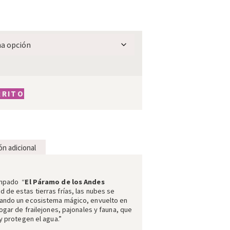
RRITO
ón adicional
ampado “
El Páramo de los Andes
d de estas tierras frías, las nubes se
eando un ecosistema mágico, envuelto en
ogar de frailejones, pajonales y fauna, que
y protegen el agua.”