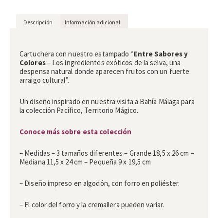
Descripción
Información adicional
Descripción
Cartuchera con nuestro estampado “
Entre Sabores y
Colores
– Los ingredientes exóticos de la selva, una
despensa natural donde aparecen frutos con un fuerte
arraigo cultural”.
Un diseño inspirado en nuestra visita a Bahía Málaga para
la colección Pacífico, Territorio Mágico.
Conoce más sobre esta colección
– Medidas – 3 tamaños diferentes – Grande 18,5 x 26 cm –
Mediana 11,5 x 24 cm – Pequeña 9 x 19,5 cm
– Diseño impreso en algodón, con forro en poliéster.
– El color del forro y la cremallera pueden variar.