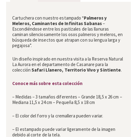
Descripción
Cartuchera con nuestro estampado “
Palmeros y
Meleros, Caminantes de Infinitas Sabanas
–
Escondiéndose entre los pastizales de las llanuras
caminan silenciosamente los osos palmeros y meleros, en
búsqueda de insectos que atrapan con su lengua larga y
pegajosa”.
Un diseño inspirado en nuestra visita a la Reserva Natural
La Aurora en el departamento de Casanare para la
colección
Safari Llanero, Territorio Vivo y Sintiente
.
Conoce más sobre esta colección
– Medidas – 3 tamaños diferentes – Grande 18,5 x 26 cm –
Mediana 11,5 x 24 cm – Pequeña 8,5 x 18 cm
– El color del forro y la cremallera pueden variar.
– El estampado puede variar ligeramente de la imagen
debido al corte de la tela.