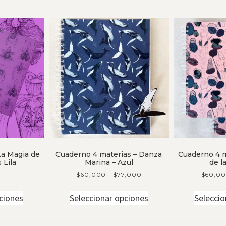
La Magia de
Cuaderno 4 materias – Danza
Cuaderno 4 m
 Lila
Marina – Azul
de l
$
60,000
-
$
77,000
$
60,0
ciones
Seleccionar opciones
Seleccio