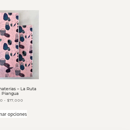
aterias – La Ruta
a Piangua
00
-
$
77,000
nar opciones