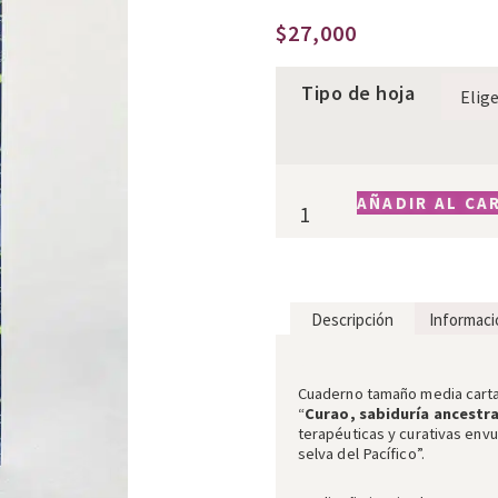
$
27,000
Tipo de hoja
AÑADIR AL CA
Descripción
Informaci
Descripción
Cuaderno tamaño media carta
“
Curao, sabiduría ancestra
terapéuticas y curativas envue
selva del Pacífico”.