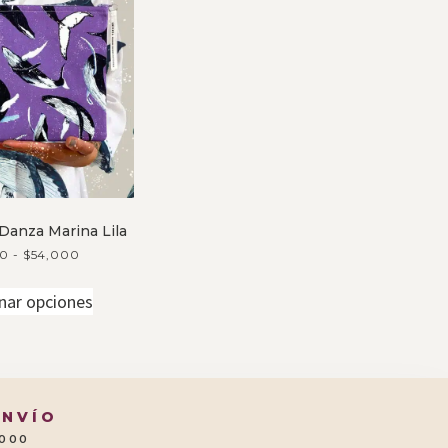
 Danza Marina Lila
00
-
$
54,000
nar opciones
ENVÍO
.000