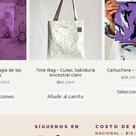
gia de las
Tote Bag – Curao, Sabiduría
Cartuchera –
s
Ancestral claro
$
28,0
,000
$
80,000
Seleccio
ciones
Añadir al carrito
SÍGUENOS EN
COSTO DE 
NACIONAL – $15