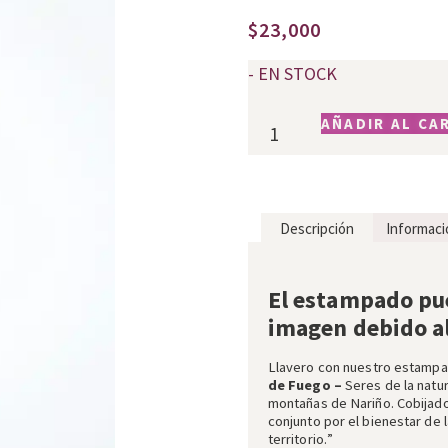
$
23,000
- EN STOCK
AÑADIR AL CA
Descripción
Informaci
Descripción
El estampado pue
imagen debido al 
Llavero
con nuestro estamp
de Fuego
–
Seres de la natu
montañas de Nariño. Cobijado
conjunto por el bienestar de l
territorio.
”