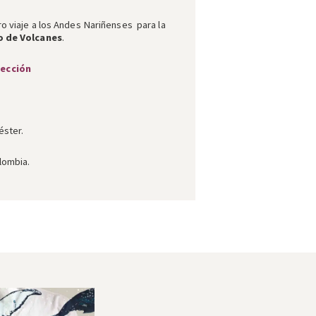
o viaje a los Andes Nariñenses para la
o de Volcanes
.
lección
éster.
lombia.