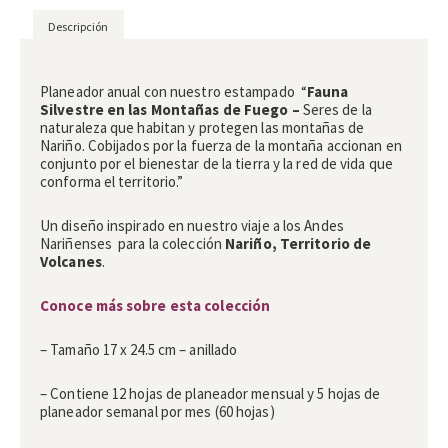
Descripción
Descripción
Planeador anual
con nuestro estampado “
Fauna
Silvestre en las Montañas de Fuego –
Seres de la
naturaleza que habitan y protegen las montañas de
Nariño. Cobijados por la fuerza de la montaña accionan en
conjunto por el bienestar de la tierra y la red de vida que
conforma el territorio.”
Un diseño inspirado en nuestro viaje a los Andes
Nariñenses para la colección
Nariño, Territorio de
Volcanes
.
Conoce más sobre esta colección
– Tamaño 17 x 24.5 cm – anillado
– Contiene 12 hojas de planeador mensual y 5 hojas de
planeador semanal por mes (60 hojas)