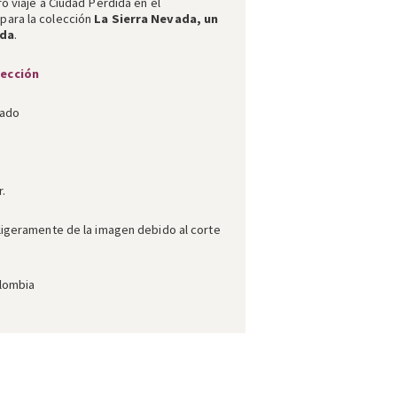
o viaje a Ciudad Perdida en el
ara la colección
La Sierra Nevada, un
ida
.
lección
lado
.
ligeramente de la imagen debido al corte
olombia