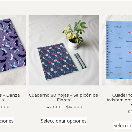
s – Danza
Cuaderno 80 hojas – Salpicón de
Cuaderno
la
Flores
Avistamient
7,000
$
42,000
-
$
47,000
$
ciones
Seleccionar opciones
Seleccio