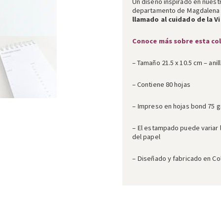
Un diseño inspirado en nuestr
departamento de Magdalena p
llamado al cuidado de la V
Conoce más sobre esta co
– Tamaño 21.5 x 10.5 cm – anil
– Contiene 80 hojas
– Impreso en hojas bond 75 gr
– El estampado puede variar 
del papel
– Diseñado y fabricado en C