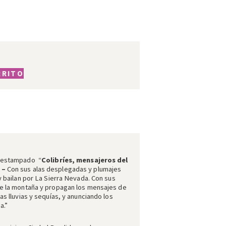
RRITO
o estampado
“
Colibríes, mensajeros del
 –
Con sus alas desplegadas y plumajes
 y bailan por La Sierra Nevada. Con sus
de la montaña y propagan los mensajes de
as lluvias y sequías, y anunciando los
a.”