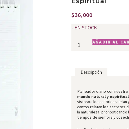
Espiritual
$
36,000
- EN STOCK
AÑADIR AL CA
Descripción
Descripción
Planeador diario
con nuestr
mundo natural y espiritual
vistosos los colibríes vuelan
cantos relatan los secretos 
la naturaleza, pronosticando l
tiempos de siembra y cosech