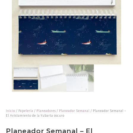
Inicio
/
Papelería
/
Planeadores
/
Planeador Semanal
/ Planeador Semanal –
El Avistamiento de la Yubarta oscuro
Planeador Semanal – El