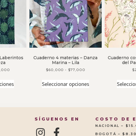
 Laberintos
Cuaderno 4 materias – Danza
Cuaderno cos
eza
Marina – Lila
del Pa
,000
$
60,000
-
$
77,000
$
ciones
Seleccionar opciones
Seleccio
SÍGUENOS EN
COSTO DE 
NACIONAL – $15
BOGOTÁ – $8.3