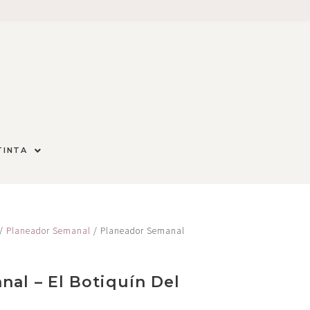
TINTA
/
Planeador Semanal
/ Planeador Semanal
al – El Botiquín Del
o