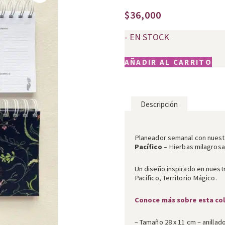
$
36,000
- EN STOCK
AÑADIR AL CARRITO
Descripción
Descripción
Planeador semanal con nues
Pacífico
– Hierbas milagrosa
Un diseño inspirado en nuestr
Pacífico, Territorio Mágico.
Conoce más sobre esta co
– Tamaño 28 x 11 cm – anillad