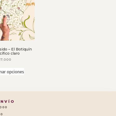
ido – El Botiquín
cífico claro
27,000
nar opciones
ENVÍO
.000
00