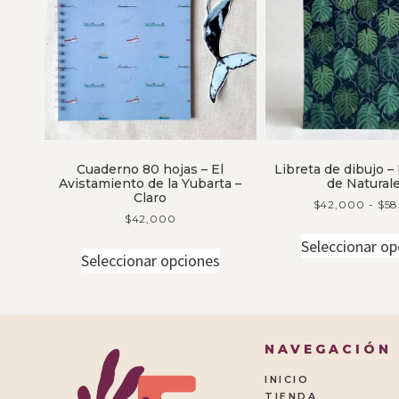
Cuaderno 80 hojas – El
Libreta de dibujo –
Avistamiento de la Yubarta –
de Natural
Claro
$
42,000
-
$
58
$
42,000
Seleccionar op
Seleccionar opciones
[instagram-feed]
NAVEGACIÓN
INICIO
TIENDA