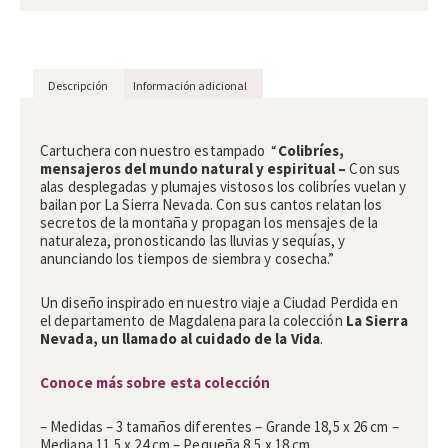
Descripción
Información adicional
Descripción
Cartuchera con nuestro estampado
“
Colibríes,
mensajeros del mundo natural y espiritual –
Con sus
alas desplegadas y plumajes vistosos los colibríes vuelan y
bailan por La Sierra Nevada. Con sus cantos relatan los
secretos de la montaña y propagan los mensajes de la
naturaleza, pronosticando las lluvias y sequías, y
anunciando los tiempos de siembra y cosecha.”
Un diseño inspirado en nuestro viaje a Ciudad Perdida en
el departamento de Magdalena para la colección
La Sierra
Nevada, un llamado al cuidado de la Vida
.
Conoce más sobre esta colección
– Medidas – 3 tamaños diferentes – Grande 18,5 x 26 cm –
Mediana 11,5 x 24 cm – Pequeña 8,5 x 18 cm