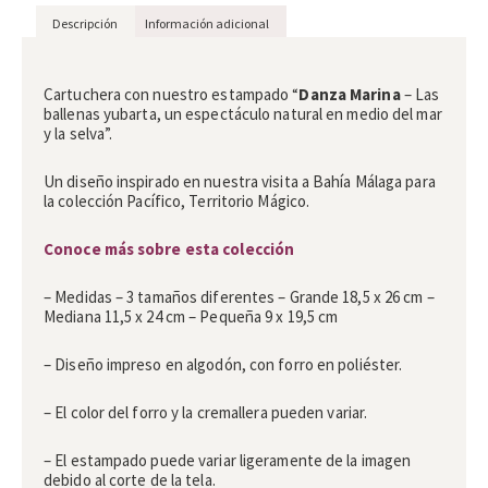
Descripción
Información adicional
Descripción
Cartuchera con nuestro estampado “
Danza Marina
– Las
ballenas yubarta, un espectáculo natural en medio del mar
y la selva”.
Un diseño inspirado en nuestra visita a Bahía Málaga para
la colección Pacífico, Territorio Mágico.
Conoce más sobre esta colección
– Medidas – 3 tamaños diferentes – Grande 18,5 x 26 cm –
Mediana 11,5 x 24 cm – Pequeña 9 x 19,5 cm
– Diseño impreso en algodón, con forro en poliéster.
– El color del forro y la cremallera pueden variar.
– El estampado puede variar ligeramente de la imagen
debido al corte de la tela.