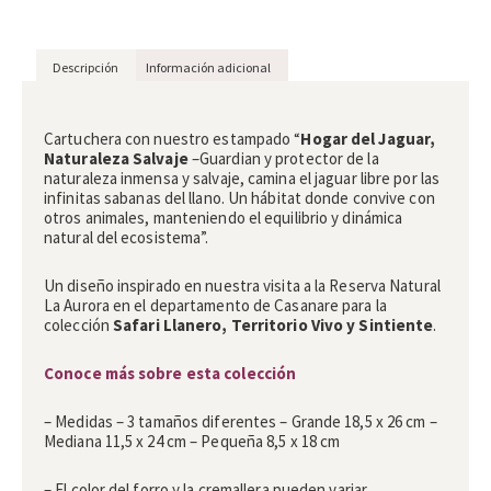
Descripción
Información adicional
Descripción
Cartuchera con nuestro estampado “
Hogar del Jaguar,
Naturaleza Salvaje
­–Guardian y protector de la
naturaleza inmensa y salvaje, camina el jaguar libre por las
infinitas sabanas del llano. Un hábitat donde convive con
otros animales, manteniendo el equilibrio y dinámica
natural del ecosistema”.
Un diseño inspirado en nuestra visita a la Reserva Natural
La Aurora en el departamento de Casanare para la
colección
Safari Llanero, Territorio Vivo y Sintiente
.
Conoce más sobre esta colección
– Medidas – 3 tamaños diferentes – Grande 18,5 x 26 cm –
Mediana 11,5 x 24 cm – Pequeña 8,5 x 18 cm
– El color del forro y la cremallera pueden variar.