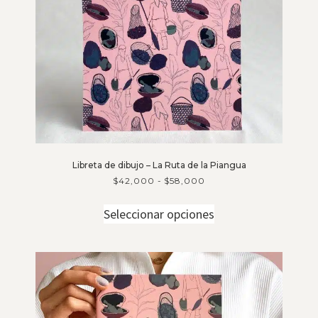
Libreta de dibujo – La Ruta de la Piangua
$
42,000
-
$
58,000
Seleccionar opciones