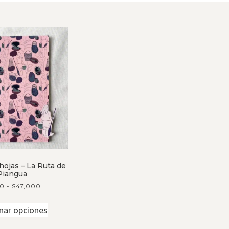
hojas – La Ruta de
 Piangua
00
-
$
47,000
nar opciones