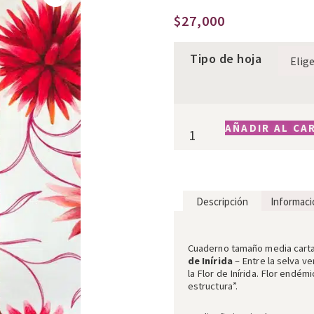
$
27,000
Tipo de hoja
AÑADIR AL CA
Descripción
Informaci
Descripción
Cuaderno tamaño media cart
de Inírida
– Entre la selva ve
la Flor de Inírida. Flor endém
estructura”.