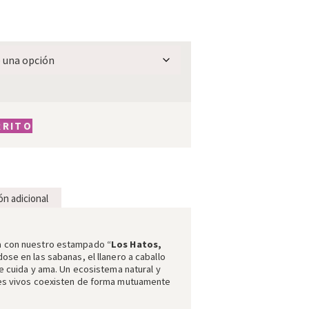
RRITO
ón adicional
a con nuestro estampado “
Los Hatos,
dose en las sabanas, el llanero a caballo
ue cuida y ama. Un ecosistema natural y
res vivos coexisten de forma mutuamente