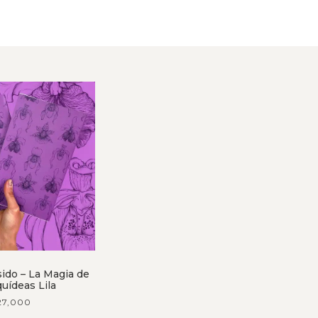
ido – La Magia de
quídeas Lila
27,000