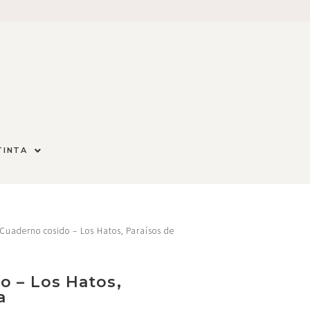
TINTA
Cuaderno cosido – Los Hatos, Paraísos de
o – Los Hatos,
a