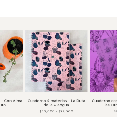
 – Con Alma
Cuaderno 4 materias – La Ruta
Cuaderno cos
uro
de la Piangua
las Or
$
60,000
-
$
77,000
$