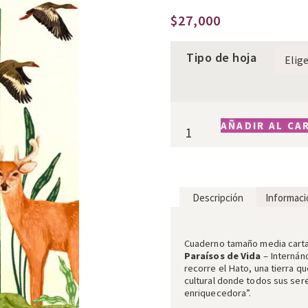
$
27,000
Tipo de hoja
AÑADIR AL CA
Descripción
Informaci
Descripción
Cuaderno tamaño media cart
Paraísos de Vida
­– Internán
recorre el Hato, una tierra q
cultural donde todos sus se
enriquecedora”.