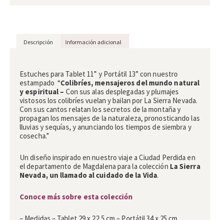
Descripción
Información adicional
Descripción
Estuches para Tablet 11” y Portátil 13”
con nuestro
estampado
“
Colibríes, mensajeros del mundo natural
y espiritual –
Con sus alas desplegadas y plumajes
vistosos los colibríes vuelan y bailan por La Sierra Nevada.
Con sus cantos relatan los secretos de la montaña y
propagan los mensajes de la naturaleza, pronosticando las
lluvias y sequías, y anunciando los tiempos de siembra y
cosecha.”
Un diseño inspirado en nuestro viaje a Ciudad Perdida en
el departamento de Magdalena para la colección
La Sierra
Nevada, un llamado al cuidado de la Vida
.
Conoce más sobre esta colección
– Medidas – Tablet 29 x 22,5 cm – Portátil 34 x 25 cm