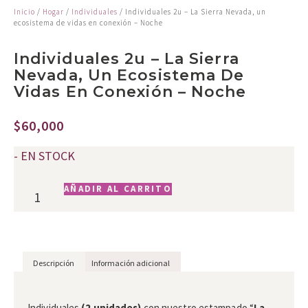
Inicio
/
Hogar
/
Individuales
/ Individuales 2u – La Sierra Nevada, un
ecosistema de vidas en conexión – Noche
Individuales 2u – La Sierra
Nevada, Un Ecosistema De
Vidas En Conexión – Noche
$
60,000
- EN STOCK
AÑADIR AL CARRITO
Descripción
Información adicional
Descripción
Individuales
(2 unidades)
con nuestro estampado
“
La