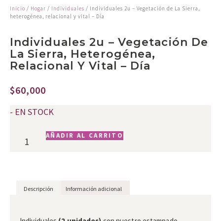
Inicio
/
Hogar
/
Individuales
/ Individuales 2u – Vegetación de La Sierra,
heterogénea, relacional y vital – Día
Individuales 2u – Vegetación De
La Sierra, Heterogénea,
Relacional Y Vital – Día
$
60,000
- EN STOCK
AÑADIR AL CARRITO
Descripción
Información adicional
Descripción
Individuales
(2 unidades)
con nuestro estampado