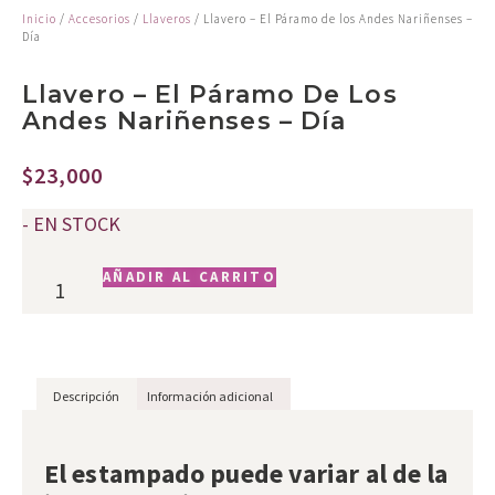
Inicio
/
Accesorios
/
Llaveros
/ Llavero – El Páramo de los Andes Nariñenses –
Día
Llavero – El Páramo De Los
Andes Nariñenses – Día
$
23,000
- EN STOCK
AÑADIR AL CARRITO
Descripción
Información adicional
Descripción
El estampado puede variar al de la