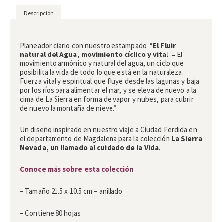
Descripción
Descripción
Planeador diario
con nuestro estampado
“
El Fluir
natural del Agua, movimiento cíclico y vital
–
El
movimiento armónico y natural del agua, un ciclo que
posibilita la vida de todo lo que está en la naturaleza.
Fuerza vital y espiritual que fluye desde las lagunas y baja
por los ríos para alimentar el mar, y se eleva de nuevo a la
cima de La Sierra en forma de vapor y nubes, para cubrir
de nuevo la montaña de nieve.”
Un diseño inspirado en nuestro viaje a Ciudad Perdida en
el departamento de Magdalena para la colección
La Sierra
Nevada, un llamado al cuidado de la Vida
.
Conoce más sobre esta colección
– Tamaño 21.5 x 10.5 cm – anillado
– Contiene 80 hojas