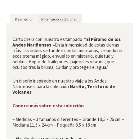
Descripción
Información adicional
Descripción
Cartuchera
con nuestro estampado “
El Páramo de los
Andes Nariñenses –
En la inmensidad de estas tierras
frías, las nubes se funden con las montañas, creando un
ecosistema mágico, envuelto en misterio, quietud y
neblina. Hogar de frailejones, pajonales y fauna, que
ocultos tras la bruma, cuidan y protegen el agua.”
Un diseño inspirado en nuestro viaje a los Andes
Nariñenses para la colección
Nariño, Territorio de
Volcanes
.
Conoce más sobre esta colección
– Medidas – 3 tamaños diferentes – Grande 18,5 x 26 cm –
Mediana 11,5 x 24 cm – Pequeña 8,5 x 18 cm
– El color de la cremallera puede variar.